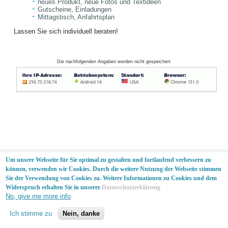
neues Produkt, neue Fotos und Textideen
Gutscheine, Einladungen
Mittagstisch, Anfahrtsplan
Lassen Sie sich individuell beraten!
Die nachfolgenden Angaben werden nicht gespeichert
AGB
|
Impressum
|
Datenschutz
Um unsere Webseite für Sie optimal zu gestalten und fortlaufend verbessern zu
können, verwenden wir Cookies. Durch die weitere Nutzung der Webseite stimmen
© THALOS Media 2024 - Alle Rechte vorbehalten
Sie der Verwendung von Cookies zu. Weitere Informationen zu Cookies und dem
Designed by
THALOS
.
Widerspruch erhalten Sie in unserer
Datenschutzerklärung
No, give me more info
Ich stimme zu
Nein, danke